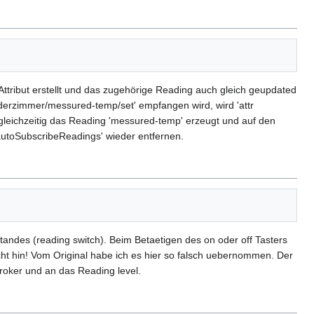
ttribut erstellt und das zugehörige Reading auch gleich geupdated
nderzimmer/messured-temp/set' empfangen wird, wird 'attr
eichzeitig das Reading 'messured-temp' erzeugt und auf den
autoSubscribeReadings' wieder entfernen.
andes (reading switch). Beim Betaetigen des on oder off Tasters
icht hin! Vom Original habe ich es hier so falsch uebernommen. Der
Broker und an das Reading level.