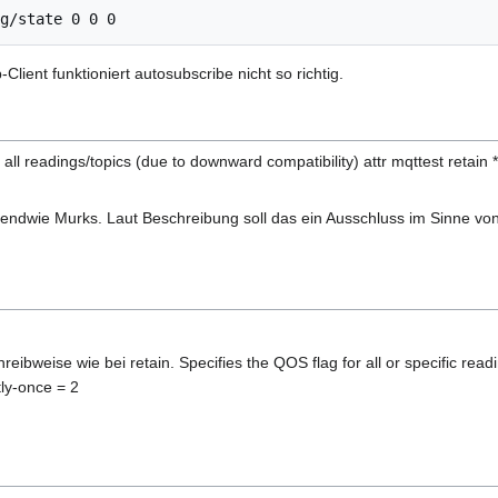
ient funktioniert autosubscribe nicht so richtig.
r all readings/topics (due to downward compatibility) attr mqttest retain *
rgendwie Murks. Laut Beschreibung soll das ein Ausschluss im Sinne von "
hreibweise wie bei retain. Specifies the QOS flag for all or specific rea
tly-once = 2