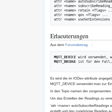
attr <name> autoSubscribeRead
attr <name> subscribeReading_
attr <name> retain <flags> ..
attr <name> qos <flags> ...

Erlaeuterungen
Aus dem
Forumsbetrag
:
MQTT_DEVICE
MQTT_BRIDGE
 ist für den Fall,
Es wird die im IODev-attribute angege
MQTT_DEVICE verwendet man zur Einbi
In den Topic-namen der vorgenannten At
Um das Erstellen der Readings zu vere
'attr <name> autoSubscribeReadings w
erstellt und das zugehörige Reading a