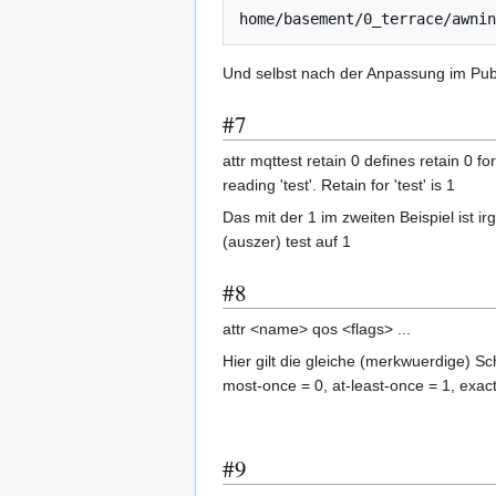
Und selbst nach der Anpassung im Pub-Cl
#7
attr mqttest retain 0 defines retain 0 fo
reading 'test'. Retain for 'test' is 1
Das mit der 1 im zweiten Beispiel ist i
(auszer) test auf 1
#8
attr <name> qos <flags> ...
Hier gilt die gleiche (merkwuerdige) Sc
most-once = 0, at-least-once = 1, exac
#9