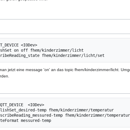
T_DEVICE <IODev>

shSet on off fhem/kinderzimmer/licht

t man jetzt eine message 'on' an das topic fhem/kinderzimmer/licht. U
rden.
QTT_DEVICE  <IODev>

lishSet_desired-temp fhem/kinderzimmer/temperatur

scribeReading_messured-temp fhem/kinderzimmer/temperatur