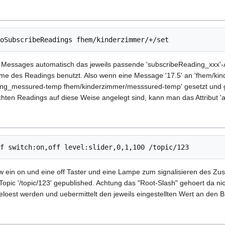
n Messages automatisch das jeweils passende 'subscribeReading_xxx'-A
 Name des Readings benutzt. Also wenn eine Message '17.5' an 'fhem/ki
ng_messured-temp fhem/kinderzimmer/messsured-temp' gesetzt und gl
chten Readings auf diese Weise angelegt sind, kann man das Attribut '
 ein on und eine off Taster und eine Lampe zum signalisieren des Zust
 Topic '/topic/123' gepublished. Achtung das "Root-Slash" gehoert da n
geloest werden und uebermittelt den jeweils eingestellten Wert an den 