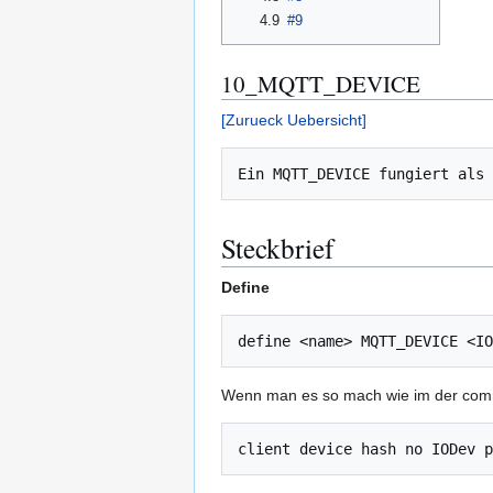
4.9
#9
10_MQTT_DEVICE
[Zurueck Uebersicht]
Steckbrief
Define
Wenn man es so mach wie im der comm