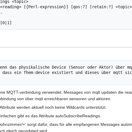
ings <topic>

<reading> [{Perl-expression}] [qos:?] [retain:?] <topic>

.

 dass ein fhem-device existiert und dieses über mqtt sic
bne MQTT-verbindung verwendet. Messages von mqtt updaten die readin
ndung von über mqtt erreichbaren sensoren und aktoren.
tribute werden aktuell noch keine Wildcards unterstützt.
infachen gibt es das Attribute autoSubscribeReadings.
ohnzimmer/+' sorgt dafür, dass für alle empfangenen Messages automa
uch gleich geupdated wird.