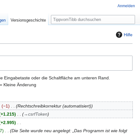
Anmelden
S
igen
Versionsgeschichte
u
c
Hilfe
h
e
ie Eingabetaste oder die Schaltfläche am unteren Rand.
= Kleine Änderung
−1
Rechtschreibkorrektur (automatisiert)
+1.215
→
csrfToken
+2.995
7
Die Seite wurde neu angelegt: „Das Programm ist wie folgt