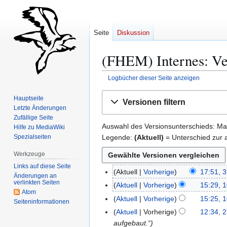
Seite
Diskussion
(FHEM) Internes: Ve
Logbücher dieser Seite anzeigen
Zur
Zur
Hauptseite
Versionen filtern
Navigation
Suche
Letzte Änderungen
springen
springen
Zufällige Seite
Auswahl des Versionsunterschieds: Mar
Hilfe zu MediaWiki
Legende:
(Aktuell)
= Unterschied zur a
Spezialseiten
Werkzeuge
Links auf diese Seite
Aktuell
Vorherige
17:51, 3
3
Änderungen an
verlinkten Seiten
1
Aktuell
Vorherige
15:29, 
1
Atom
.
0
Aktuell
Vorherige
15:25, 
Seiten­­informationen
J
.
K
Aktuell
Vorherige
12:34, 
2
u
A
e
aufgebaut.“
7