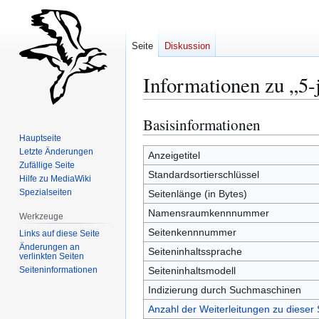
Seite
Diskussion
Informationen zu „5-
Basisinformationen
Zur
Zur
Navigation
Suche
Hauptseite
Letzte Änderungen
springen
springen
Anzeigetitel
Zufällige Seite
Standardsortierschlüssel
Hilfe zu MediaWiki
Spezialseiten
Seitenlänge (in Bytes)
Namensraumkennnummer
Werkzeuge
Seitenkennnummer
Links auf diese Seite
Änderungen an
Seiteninhaltssprache
verlinkten Seiten
Seiten­­informationen
Seiteninhaltsmodell
Indizierung durch Suchmaschinen
Anzahl der Weiterleitungen zu dieser 