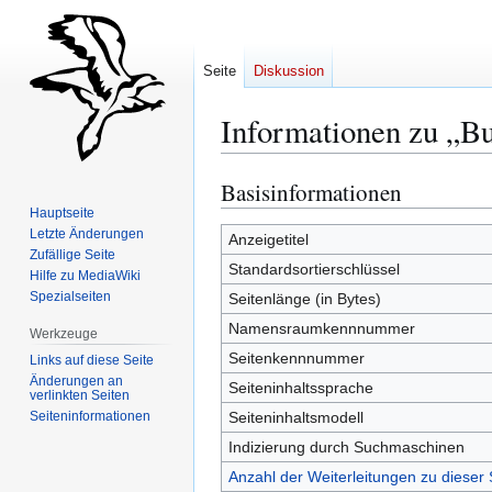
Seite
Diskussion
Informationen zu „B
Basisinformationen
Zur
Zur
Navigation
Suche
Hauptseite
Letzte Änderungen
springen
springen
Anzeigetitel
Zufällige Seite
Standardsortierschlüssel
Hilfe zu MediaWiki
Spezialseiten
Seitenlänge (in Bytes)
Namensraumkennnummer
Werkzeuge
Seitenkennnummer
Links auf diese Seite
Änderungen an
Seiteninhaltssprache
verlinkten Seiten
Seiten­­informationen
Seiteninhaltsmodell
Indizierung durch Suchmaschinen
Anzahl der Weiterleitungen zu dieser 