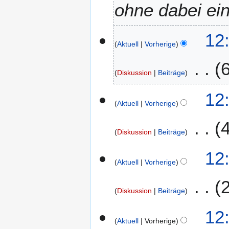
ohne dabei ei
b
e
r
12
2
Aktuell
Vorherige
0
2
Diskussion
Beiträge
0
K
12
e
Aktuell
Vorherige
i
n
Diskussion
Beiträge
e
B
K
12
e
e
Aktuell
Vorherige
a
i
r
n
b
Diskussion
Beiträge
e
e
B
K
12
i
e
e
Aktuell
Vorherige
t
a