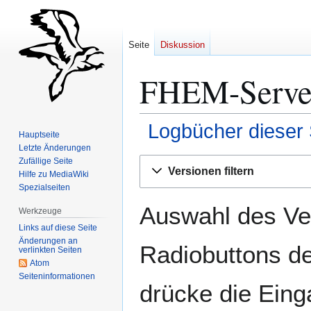
Seite
Diskussion
FHEM-Server
Logbücher dieser 
Hauptseite
Letzte Änderungen
Zur
Zur
Zufällige Seite
Versionen filtern
Hilfe zu MediaWiki
Navigation
Suche
Spezialseiten
springen
springen
Auswahl des Ver
Werkzeuge
Links auf diese Seite
Änderungen an
Radiobuttons de
verlinkten Seiten
Atom
Seiten­­informationen
drücke die Eing