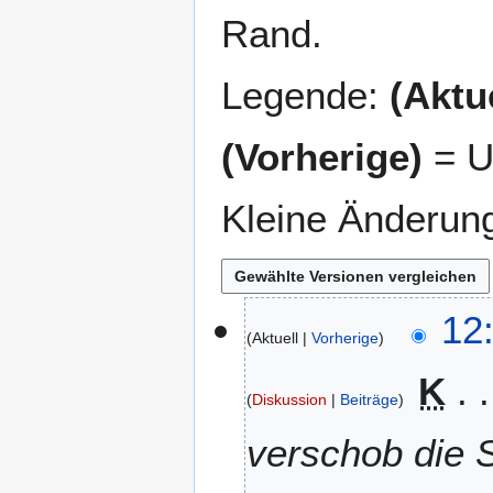
Rand.
Legende:
(Aktue
(Vorherige)
= U
Kleine Änderun
2
12
Aktuell
Vorherige
7
.
K
D
Diskussion
Beiträge
e
z
verschob die 
e
m