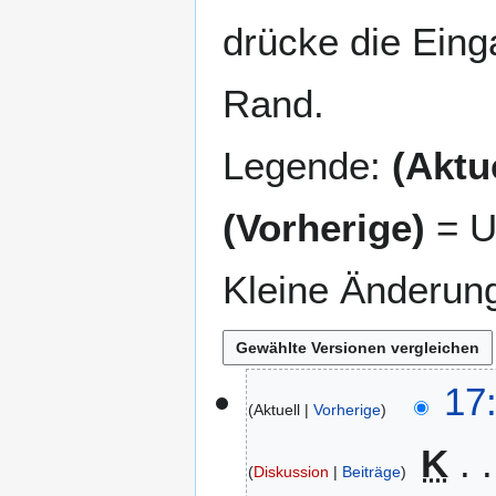
drücke die Eing
Rand.
Legende:
(Aktue
(Vorherige)
= U
Kleine Änderun
3
17:
Aktuell
Vorherige
1
.
K
J
Diskussion
Beiträge
u