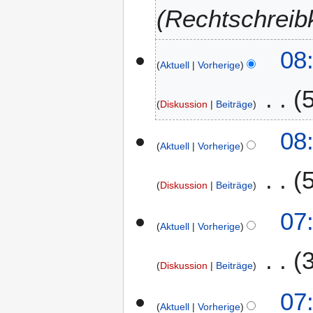
l
Rechtschreibk
i
2
1
08
0
Aktuell
Vorherige
7
2
.
6
S
Diskussion
Beiträge
e
p
08
t
Aktuell
Vorherige
e
m
Diskussion
Beiträge
b
e
07
r
Aktuell
Vorherige
2
0
Diskussion
Beiträge
2
3
07
Aktuell
Vorherige