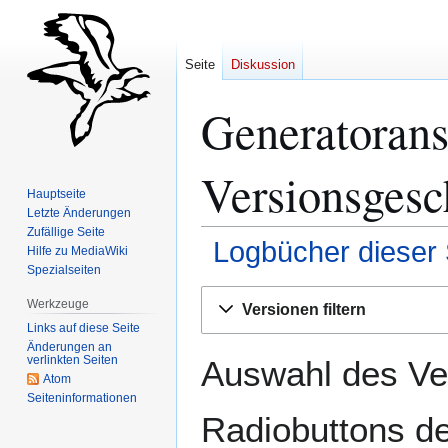
Seite
Diskussion
Generatorans
Versionsgesc
Hauptseite
Letzte Änderungen
Zufällige Seite
Logbücher dieser 
Hilfe zu MediaWiki
Spezialseiten
Zur
Zur
Werkzeuge
Versionen filtern
Navigation
Suche
Links auf diese Seite
springen
springen
Änderungen an
verlinkten Seiten
Auswahl des Ver
Atom
Seiten­­informationen
Radiobuttons de