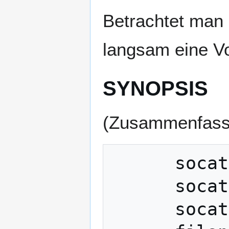
Betrachtet man 
langsam eine Vo
SYNOPSIS
(Zusammenfass
      socat [options] <address> <address>

      socat -V

      socat -h[h[h]] | -?[?[?]]
