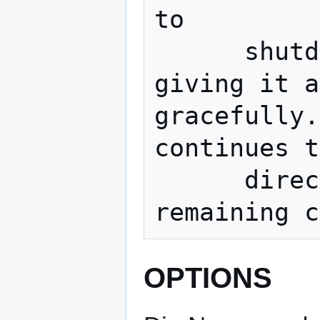
to

      shutdown  only  its  write  stream, 
giving it a
gracefully.
continues t
      direction, but then closes all 
OPTIONS