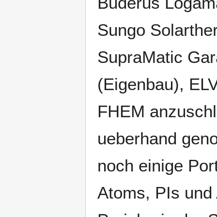
Buderus Logama
Sungo Solarthe
SupraMatic Gar
(Eigenbau), ELV
FHEM anzuschli
ueberhand gen
noch einige Port
Atoms, PIs und 