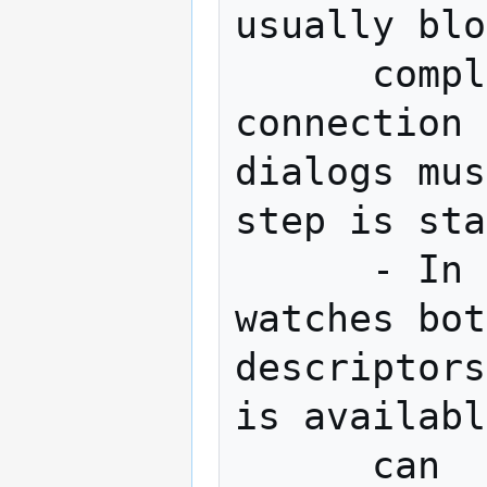
usually blo
      complex address types like socks, 
connection 
dialogs mus
step is sta
      - 
watches bot
descriptors
is availabl
      can  be  written  to  the  other 