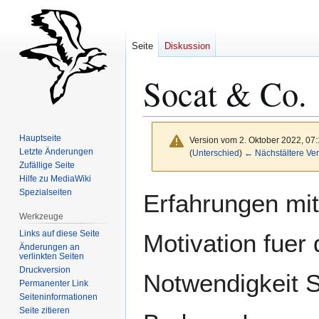
Seite
Diskussion
Socat & Co.
Hauptseite
Version vom 2. Oktober 2022, 07
Letzte Änderungen
(
Unterschied
)
← Nächstältere Ver
Zufällige Seite
Hilfe zu MediaWiki
Zur
Zur
Spezialseiten
Erfahrungen mit
Navigation
Suche
Werkzeuge
springen
springen
Links auf diese Seite
Motivation fuer
Änderungen an
verlinkten Seiten
Druckversion
Notwendigkeit 
Permanenter Link
Seiten­­informationen
Seite zitieren