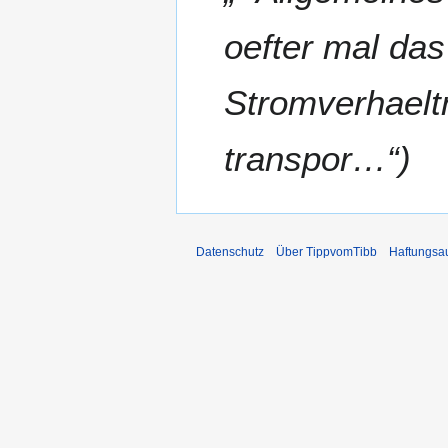
2
oefter mal da
0
2
2
Stromverhaeltn
transpor…“
Datenschutz
Über TippvomTibb
Haftungsa