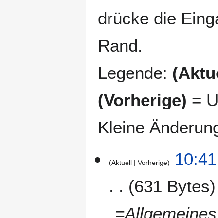
drücke die Eing
Rand.
Legende:
(Aktue
(Vorherige)
= U
Kleine Änderun
1
10:41
Aktuell
Vorherige
0
.
631 Bytes
J
u
n
„=Allgemeines
i