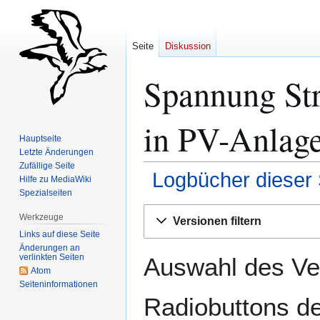
Seite
Diskussion
Spannung Str
in PV-Anlage
Hauptseite
Letzte Änderungen
Zufällige Seite
Logbücher dieser 
Hilfe zu MediaWiki
Spezialseiten
Zur
Zur
Werkzeuge
Versionen filtern
Navigation
Suche
Links auf diese Seite
springen
springen
Änderungen an
verlinkten Seiten
Auswahl des Ver
Atom
Seiten­­informationen
Radiobuttons de