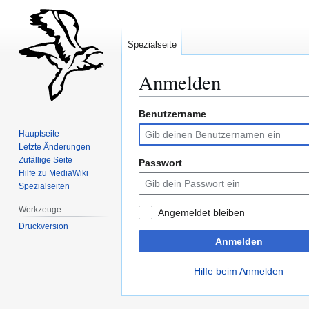
Spezialseite
Anmelden
Benutzername
Zur
Zur
Navigation
Suche
Hauptseite
springen
springen
Letzte Änderungen
Zufällige Seite
Passwort
Hilfe zu MediaWiki
Spezialseiten
Werkzeuge
Angemeldet bleiben
Druckversion
Anmelden
Hilfe beim Anmelden