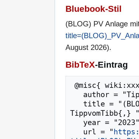
Bluebook-Stil
(BLOG) PV Anlage mit
title=(BLOG)_PV_Anl
August 2026).
BibTeX
-Eintrag
 @misc{ wiki:xxx,

   author = "TippvomTibb",

   title = "(BLOG) PV Anlage mit Speicher --- 
TippvomTibb{,} "
   year = "2023",

   url = "
https