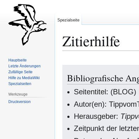
Spezialseite
Zitierhilfe
Hauptseite
Letzte Änderungen
Zur
Zur
Zufällige Seite
Bibliografische An
Navigation
Suche
Hilfe zu MediaWiki
springen
springen
Spezialseiten
Seitentitel: (BLOG)
Werkzeuge
Druckversion
Autor(en): Tippvom
Herausgeber:
Tipp
Zeitpunkt der letz