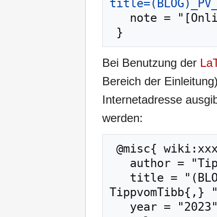
title=(BLOG)_PV
   note = "[Online; abgerufen am 7. August 2026]"

Bei Benutzung der
La
Bereich der Einleitung
Internetadresse ausg
werden:
 @misc{ wiki:xxx,

   author = "TippvomTibb",

   title = "(BLOG) PV Anlage mit Speicher --- 
TippvomTibb{,} "
   year = "2023",
