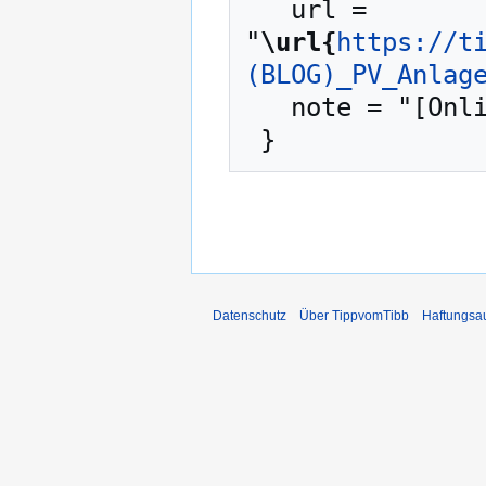
   url = 
"
\url{
https://t
(BLOG)_PV_Anlag
   note = "[Online; abgerufen am 7. August 2026]"

Datenschutz
Über TippvomTibb
Haftungsa