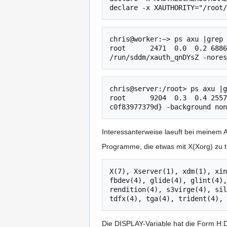
chris@worker:~> ps axu |grep 
root      2471  0.0  0.2 6886
chris@server:/root> ps axu |g
root      9204  0.3  0.4 2557
Interessanterweise laeuft bei meinem A
Programme, die etwas mit X(Xorg) zu 
X(7), Xserver(1), xdm(1), xin
fbdev(4), glide(4), glint(4),
rendition(4), s3virge(4), sil
Die DISPLAY-Variable hat die Form H: