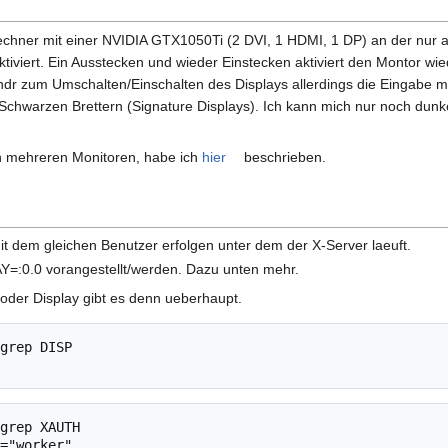
chner mit einer NVIDIA GTX1050Ti (2 DVI, 1 HDMI, 1 DP) an der nur a
tiviert. Ein Ausstecken und wieder Einstecken aktiviert den Montor wi
andr zum Umschalten/Einschalten des Displays allerdings die Eingabe m
Schwarzen Brettern (Signature Displays). Ich kann mich nur noch dunke
on mehreren Monitoren, habe ich
hier
beschrieben.
t dem gleichen Benutzer erfolgen unter dem der X-Server laeuft.
Y=:0.0 vorangestellt/werden. Dazu unten mehr.
oder Display gibt es denn ueberhaupt.
grep DISP

grep XAUTH

="worker"
