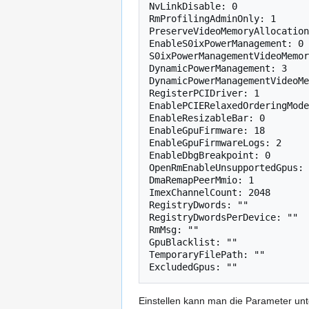
NvLinkDisable: 0

RmProfilingAdminOnly: 1

PreserveVideoMemoryAllocation
EnableS0ixPowerManagement: 0

S0ixPowerManagementVideoMemor
DynamicPowerManagement: 3

DynamicPowerManagementVideoMe
RegisterPCIDriver: 1

EnablePCIERelaxedOrderingMode
EnableResizableBar: 0

EnableGpuFirmware: 18

EnableGpuFirmwareLogs: 2

EnableDbgBreakpoint: 0

OpenRmEnableUnsupportedGpus: 
DmaRemapPeerMmio: 1

ImexChannelCount: 2048

RegistryDwords: ""

RegistryDwordsPerDevice: ""

RmMsg: ""

GpuBlacklist: ""

TemporaryFilePath: ""

Einstellen kann man die Parameter unt