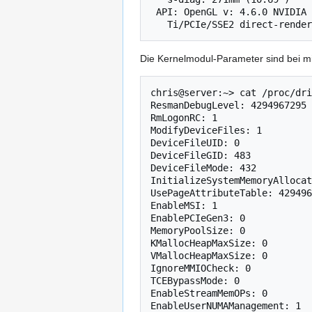
 API: OpenGL v: 4.6.0 NVIDIA 550.135 renderer: NVIDIA GeForce GTX 1050

Die Kernelmodul-Parameter sind bei m
chris@server:~> cat /proc/dri
ResmanDebugLevel: 4294967295

RmLogonRC: 1

ModifyDeviceFiles: 1

DeviceFileUID: 0

DeviceFileGID: 483

DeviceFileMode: 432

InitializeSystemMemoryAllocat
UsePageAttributeTable: 429496
EnableMSI: 1

EnablePCIeGen3: 0

MemoryPoolSize: 0

KMallocHeapMaxSize: 0

VMallocHeapMaxSize: 0

IgnoreMMIOCheck: 0

TCEBypassMode: 0

EnableStreamMemOPs: 0

EnableUserNUMAManagement: 1
