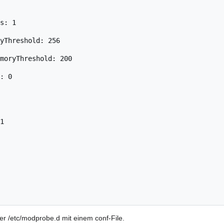
s: 1

yThreshold: 256

moryThreshold: 200

: 0

1

er /etc/modprobe.d mit einem conf-File.