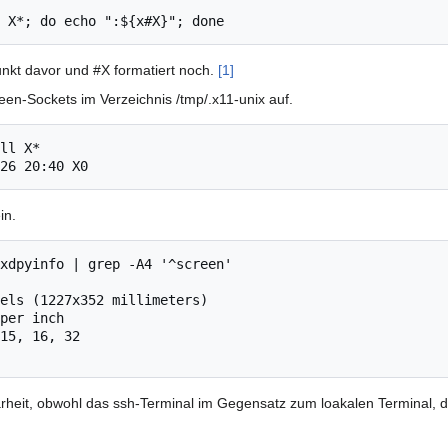
nkt davor und #X formatiert noch.
[1]
creen-Sockets im Verzeichnis /tmp/.x11-unix auf.
ll X*

in.
xdpyinfo | grep -A4 '^screen'

rheit, obwohl das ssh-Terminal im Gegensatz zum loakalen Terminal, di