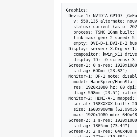
Graphics:

 Device-1: NVIDIA GP107 [GeForce GTX 1050 Ti] vendor: ASUSTeK driver: nvidia

   v: 550.135 alternate: nouveau,nvidia_drm non-free: 530.xx+

   status: current (as of 2023-05) arch: Pascal code: GP10x

   process: TSMC 16nm built: 2016-21 pcie: gen: 1 speed: 2.5 GT/s lanes: 16

   link-max: gen: 2 speed: 5 GT/s ports: active: none off: DP-1,HDMI-A-1

   empty: DVI-D-1,DVI-D-2 bus-ID: 0f:00.0 chip-ID: 10de:1c82 class-ID: 0300

 Display: server: X.Org v: 1.21.1.11 with: Xwayland v: 24.1.1

   compositor: kwin_x11 driver: X: loaded: nvidia gpu: nvidia,nvidia-nvswitch

   display-ID: :0 screens: 3 default screen: 0

 Screen-1: 0 s-res: 1920x1080 s-dpi: 93 s-size: 524x292mm (20.63x11.50")

   s-diag: 600mm (23.62")

 Monitor-1: DP-1 note: disabled pos: primary

   model: HannSpree/HannStar HE247DPB serial: 123456789XXXX built: 2012

   res: 1920x1080 hz: 60 dpi: 94 gamma: 1.2 size: 521x293mm (20.51x11.54")

   diag: 598mm (23.5") ratio: 16:9 modes: max: 1920x1080 min: 640x480

 Monitor-2: HDMI-A-1 mapped: DVI-D-1 note: disabled model: Sony TV

   serial: 168XXXXX built: 2007 res: 1920x1080 dpi: 30 gamma: 1.2

   size: 1600x900mm (62.99x35.43") diag: 1836mm (72.3") ratio: 16:9 modes:

   max: 1920x1080 min: 640x480

 Screen-2: 1 s-res: 1920x1080 s-dpi: 30 s-size: 1626x914mm (64.02x35.98")

   s-diag: 1865mm (73.44")

 Screen-3: 2 s-res: 640x480 s-dpi: 75 s-size: 217x163mm (8.54x6.42")

   s-diag: 271mm (10.69")
