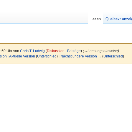
Lesen
Quelltext anze
9:50 Uhr von
Chris T. Ludwig
(
Diskussion
|
Beiträge
)
(
→
Loesungshinweise
)
sion
|
Aktuelle Version
(
Unterschied
) |
Nächstjüngere Version →
(
Unterschied
)