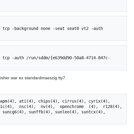
 tcp -background none -seat seat0 vt2 -auth 
 tcp -auth /run/sddm/{e639dd90-50a8-4714-847c-
bisher war es standardmaeszig tty7.
apm(4), ati(4), chips(4), cirrus(4), cyrix(4), 
c(4),  nsc(4),  nv(4),  openchrome  (4),  r128(4),  
 suncg6(4), sunffb(4), sunleo(4), suntcx(4), 