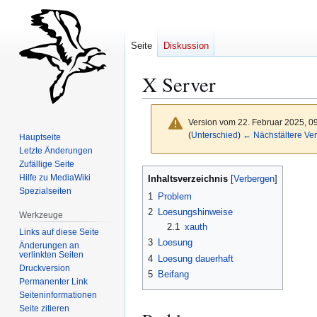
Seite
Diskussion
X Server
Version vom 22. Februar 2025, 0
(
Unterschied
)
← Nächstältere Ver
Hauptseite
Letzte Änderungen
Zufällige Seite
Zur
Zur
Hilfe zu MediaWiki
Inhaltsverzeichnis
Navigation
Suche
Spezialseiten
1
Problem
springen
springen
2
Loesungshinweise
Werkzeuge
2.1
xauth
Links auf diese Seite
3
Loesung
Änderungen an
verlinkten Seiten
4
Loesung dauerhaft
Druckversion
5
Beifang
Permanenter Link
Seiten­­informationen
Seite zitieren