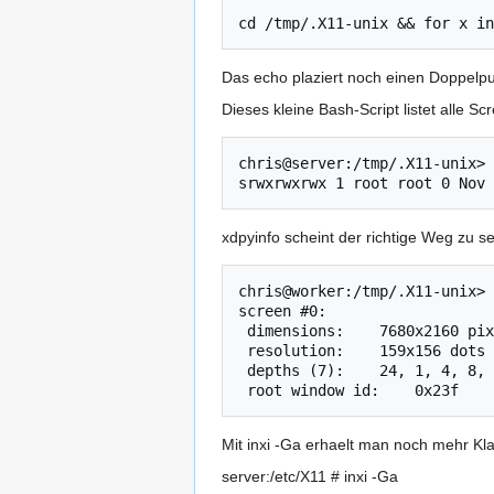
Das echo plaziert noch einen Doppelpu
Dieses kleine Bash-Script listet alle S
chris@server:/tmp/.X11-unix> 
xdpyinfo scheint der richtige Weg zu se
chris@worker:/tmp/.X11-unix> 
screen #0:

 dimensions:    7680x2160 pixels (1227x352 millimeters)

 resolution:    159x156 dots per inch

 depths (7):    24, 1, 4, 8, 15, 16, 32

Mit inxi -Ga erhaelt man noch mehr Kla
server:/etc/X11 # inxi -Ga