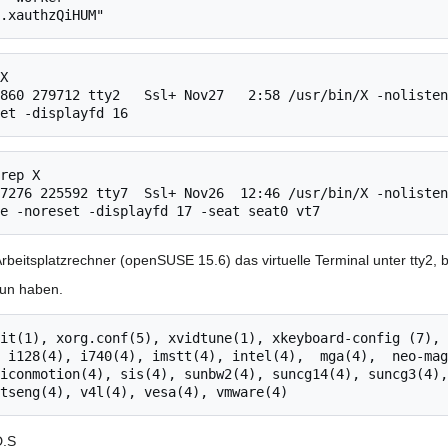
X

860 279712 tty2   Ssl+ Nov27   2:58 /usr/bin/X -nolisten
rep X

7276 225592 tty7  Ssl+ Nov26  12:46 /usr/bin/X -nolisten
rbeitsplatzrechner (openSUSE 15.6) das virtuelle Terminal unter tty2, 
tun haben.
it(1), xorg.conf(5), xvidtune(1), xkeyboard-config (7), 
 i128(4), i740(4), imstt(4), intel(4),  mga(4),  neo-magi
iconmotion(4), sis(4), sunbw2(4), suncg14(4), suncg3(4),
D.S