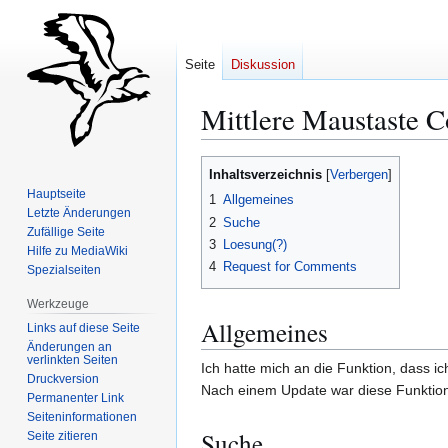
Seite
Diskussion
Mittlere Maustaste C
Zur
Zur
Inhaltsverzeichnis
Navigation
Suche
Hauptseite
1
Allgemeines
springen
springen
Letzte Änderungen
2
Suche
Zufällige Seite
3
Loesung(?)
Hilfe zu MediaWiki
4
Request for Comments
Spezialseiten
Werkzeuge
Allgemeines
Links auf diese Seite
Änderungen an
verlinkten Seiten
Ich hatte mich an die Funktion, dass i
Druckversion
Nach einem Update war diese Funktion
Permanenter Link
Seiten­­informationen
Suche
Seite zitieren