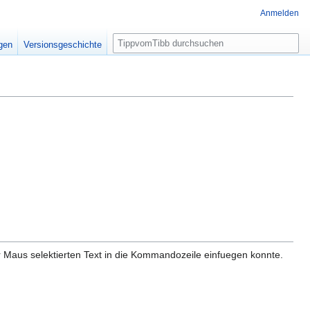
Anmelden
S
igen
Versionsgeschichte
u
c
h
e
er Maus selektierten Text in die Kommandozeile einfuegen konnte.