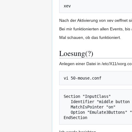
Nach der Aktivierung von xev oeffnet s
Bei mir funktionierten allen Events, b
Mal schauen, ob das funktioniert.
Loesung(?)
Anlegen einer Datei in /etc/X11/xorg.co
Section "InputClass"

   Identifier "middle button emulation"

   MatchIsPointer "on"

   Option "Emulate3Buttons" "on"
