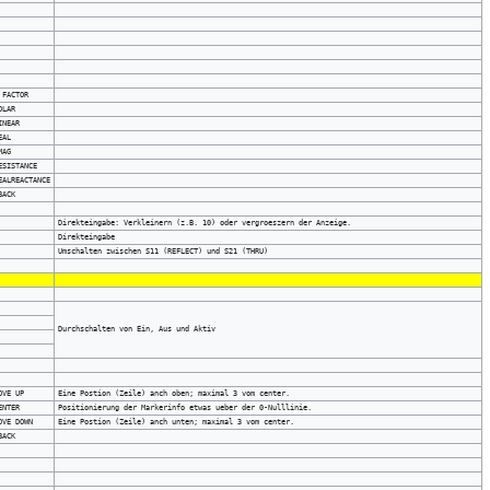
 FACTOR
OLAR
INEAR
EAL
MAG
ESISTANCE
EALREACTANCE
BACK
Direkteingabe: Verkleinern (z.B. 10) oder vergroeszern der Anzeige.
Direkteingabe
Umschalten zwischen S11 (REFLECT) und S21 (THRU)
Durchschalten von Ein, Aus und Aktiv
OVE UP
Eine Postion (Zeile) anch oben; maximal 3 vom center.
ENTER
Positionierung der Markerinfo etwas ueber der 0-Nulllinie.
OVE DOWN
Eine Postion (Zeile) anch unten; maximal 3 vom center.
BACK