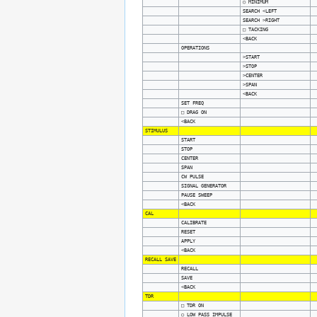
○ MINIMUM
SEARCH <LEFT
SEARCH >RIGHT
□ TACKING
<BACK
OPERATIONS
>START
>STOP
>CENTER
>SPAN
<BACK
SET FREQ
□ DRAG ON
<BACK
STIMULUS
START
STOP
CENTER
SPAN
CW PULSE
SIGNAL GENERATOR
PAUSE SWEEP
<BACK
CAL
CALIBRATE
RESET
APPLY
<BACK
RECALL SAVE
RECALL
SAVE
<BACK
TDR
□ TDR ON
○ LOW PASS IMPULSE