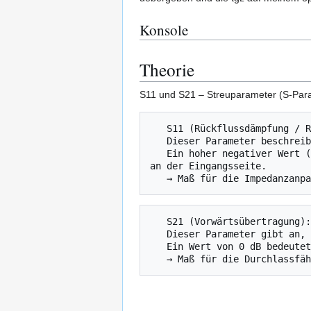
Konsole
Theorie
S11 und S21 – Streuparameter (S-Para
   S11 (Rückflussdämpfung / Reflexionskoeffizient):

   Dieser Parameter beschreibt, wie viel des Eingangssignals am Port 1 reflektiert wird.

   Ein hoher negativer Wert (z. B. –20 dB) bedeutet, dass nur ein kleiner Teil des Signals reflektiert wird – also eine gute Anpassung 
an der Eingangsseite.

   S21 (Vorwärtsübertragung):

   Dieser Parameter gibt an, wie viel des Signals vom Port 1 zum Port 2 übertragen wird.

   Ein Wert von 0 dB bedeutet, dass das Signal verlustfrei durchgeht. Negative Werte (z. B. –3 dB) zeigen Verluste an.
