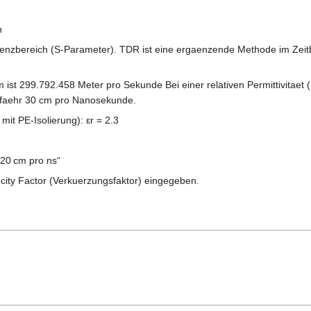
n
enzbereich (S-Parameter). TDR ist eine ergaenzende Methode im Zeitb
 ist 299.792.458 Meter pro Sekunde Bei einer relativen Permittivitaet (Di
efaehr 30 cm pro Nanosekunde.
t PE-Isolierung): εr​ = 2.3
„20 cm pro ns“
locity Factor (Verkuerzungsfaktor) eingegeben.