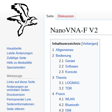
Seite
Diskussion
NanoVNA-F V2
Zur
Zur
Inhaltsverzeichnis
Navigation
Suche
Hauptseite
1
Allgemeines
springen
springen
Letzte Änderungen
2
Bedienung
Zufällige Seite
2.1
Geraet
Hilfe zu MediaWiki
2.2
Software
Spezialseiten
2.3
Konsole
Werkzeuge
3
Theorie
Links auf diese Seite
3.1
LOGMAG
Änderungen an
3.2
TDR
verlinkten Seiten
4
Praxis
Druckversion
4.1
WLAN
Permanenter Link
Seiten­­informationen
4.2
Bluetooth
Seite zitieren
4.3
ISM