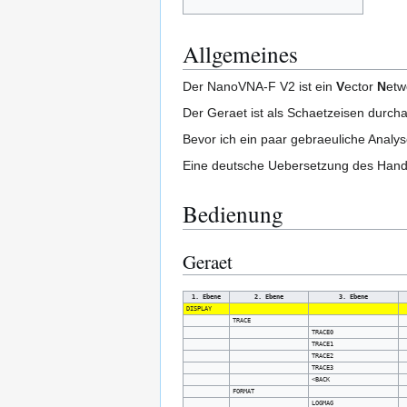
Allgemeines
Der NanoVNA-F V2 ist ein
V
ector
N
etw
Der Geraet ist als Schaetzeisen durch
Bevor ich ein paar gebraeuliche Analy
Eine deutsche Uebersetzung des Hand
Bedienung
Geraet
1. Ebene
2. Ebene
3. Ebene
DISPLAY
TRACE
TRACE0
TRACE1
TRACE2
TRACE3
<BACK
FORMAT
LOGMAG