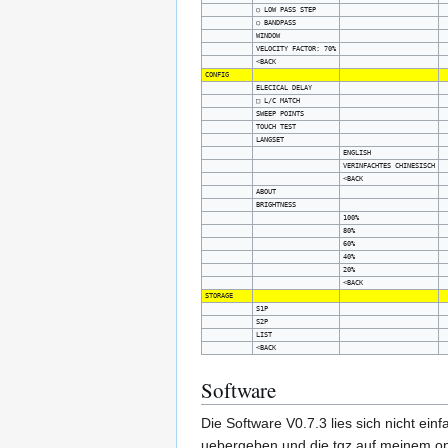
○ LOW PASS STEP
○ BANDPASS
WINDOW
VELOCITY FACTOR: 70%
<BACK
CONFIG
ELECICAL DELAY
□ L/C MATCH
SWEEP POINTS
TOUCH TEST
LANGSET
ENGLISH
VERINFACHTES CHINESISCH
<BACK
ABOUT
BRIGHTNESS
100%
80%
60%
40%
20%
<BACK
STORAGE
S1P
S2P
LIST
<BACK
Software
Die Software V0.7.3 lies sich nicht ei
uebergeben und die tgz auf meinem o