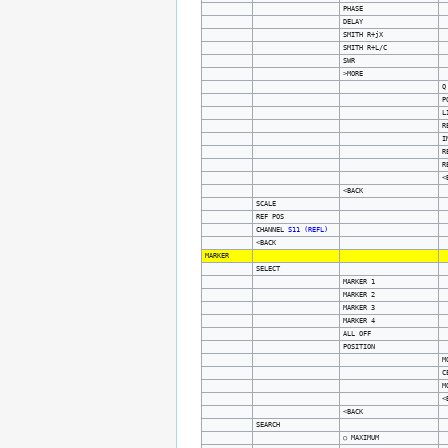
PHASE
DELAY
SMITH R+jX
SMITH R+L/C
SWR
>MORE
Q
P
L
R
I
R
R
<
<BACK
SCALE
REF POS
CHANNEL
S11 (REFL)
<BACK
MARKER
SELECT
MARKER 1
MARKER 2
MARKER 3
MARKER 4
ALL OFF
POSITION
M
C
M
<
<BACK
SEARCH
○ MAXIMUM