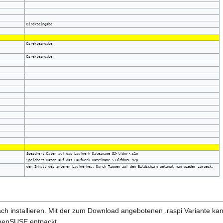
Direkteingabe
Direkteingabe
Direkteingabe
Speichert Daten auf das Laufwerk Dateiname SJ<lfdnr>.s1p
Speichert Daten auf das Laufwerk Dateiname SJ<lfdnr>.s2p
den Inhalt des intenen Laufwerkes. Durch Tippen auf den Bildschirm gelangt man wieder zurueck.
nfach installieren. Mit der zum Download angebotenen .raspi Variante 
penSUSE entpackt.