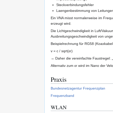
Steckverbindungsfehler
Laengenbestimmung von Leitunge
Ein VNA misst normalerweise im Frequ
erzeugt wird.
Die Lichtgeschwindigkeit in Luft/Vakuum
Ausbreitungsgeschwindigkeit von ung
Beispielrechnung für RG58 (Koaxkabel mi
v = c / sqrt(εr​)
→ Daher die vereinfachte Faustregel: 
Alternativ zum εr​ wird im Nano der Ve
Praxis
Bundesnetzagentur Frequenzplan
Frequenzband
WLAN