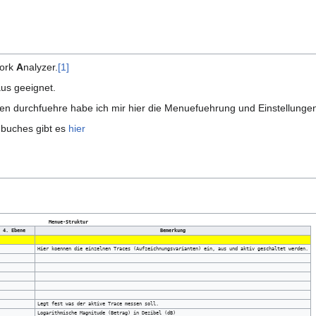
ork
A
nalyzer.
[1]
aus geeignet.
sen durchfuehre habe ich mir hier die Menuefuehrung und Einstellunge
buches gibt es
hier
Menue-Struktur
4. Ebene
Bemerkung
Hier koennen die einzelnen Traces (Aufzeichnungsvarianten) ein, aus und aktiv geschaltet werden.
Legt fest was der aktive Trace messen soll.
Logarithmische Magnitude (Betrag) in Dezibel (dB)