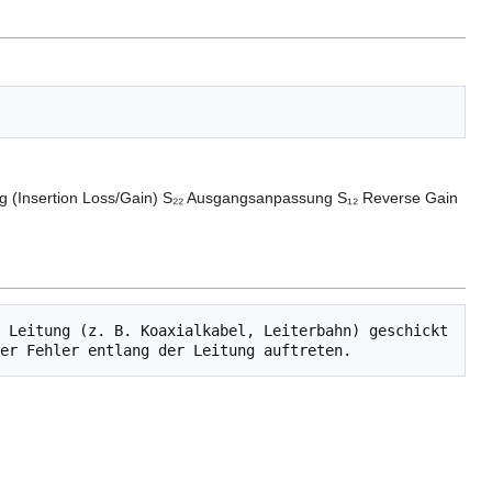
g (Insertion Loss/Gain) S₂₂ Ausgangsanpassung S₁₂ Reverse Gain
 Leitung (z. B. Koaxialkabel, Leiterbahn) geschickt 