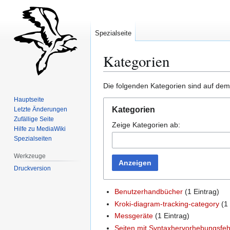
Spezialseite
Kategorien
Zur
Zur
Die folgenden Kategorien sind auf dem
Navigation
Suche
Hauptseite
springen
springen
Kategorien
Letzte Änderungen
Zufällige Seite
Zeige Kategorien ab:
Hilfe zu MediaWiki
Spezialseiten
Werkzeuge
Anzeigen
Druckversion
Benutzerhandbücher
(1 Eintrag)
Kroki-diagram-tracking-category
(1 
Messgeräte
(1 Eintrag)
Seiten mit Syntaxhervorhebungsfeh