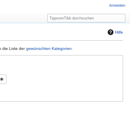
Anmelden
S
u
c
Hilfe
h
e
 die Liste der
gewünschten Kategorien
.